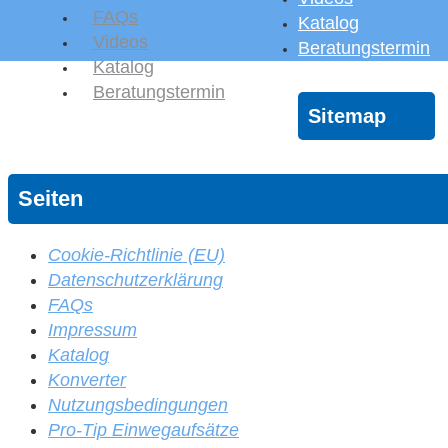
FAQs
Katalog
Videos
Beratungstermin
Katalog
Beratungstermin
Sitemap
Seiten
Cookie-Richtlinie (EU)
Datenschutzerklärung
FAQs
Impressum
Katalog
Konverter
Nutzungsbedingungen
Pro-Tip Einwegaufsätze