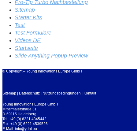
Pro-Tip Turbo Nachbestellung
Sitemap
Starter Kits
Test
Test Formulare
Videos DE
Startseite
Slide Anything Popup Preview
© Copyright – Young Innovations Europe GmbH
Sitemap
|
Datenschutz
|
Nutzungsbedingungen
|
Kontakt
Young Innovations Europe GmbH
Mittermaierstraße 31
D-69115 Heidelberg
Tel. +49 (0) 6221 4345442
Fax: +49 (0) 6221 4539526
E-Mail: info@ydnt.eu